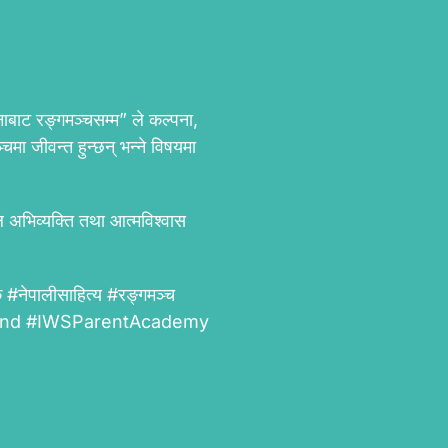
ाबाट रङ्गमञ्चसम्म” ले कल्पना,
ा जीवन्त हुन्छन् भन्ने विषयमा
ील अभिव्यक्ति तथा आत्मविश्वास
नेपालीसाहित्य #रङ्गमञ्च
lAround #IWSParentAcademy