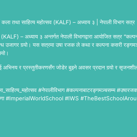
ं कला तथा साहित्य महोत्सव (KALF) – अध्याय ३ | नेपाली विभाग सत्र
 (KALF) – अध्याय ३ अन्तर्गत नेपाली विभागद्वारा आयोजित सत्र “कल्पन
न्ध उजागर गर्‍यो। यस सत्रमा उषा रजक ले कथा र कल्पना कसरी रङ्गमञ्चम
ुभयो।
लाई अभिनय र प्रस्तुतीकरणसँग जोडेर बुझ्ने अवसर प्रदान गर्‍यो र सृजनश
हित्य_महोत्सव #नेपालीविभाग #कल्पनाबाटरङ्गमञ्चसम्म #उषारजक #
र्थीप्रेरणा #ImperialWorldSchool #IWS #TheBestSchoo