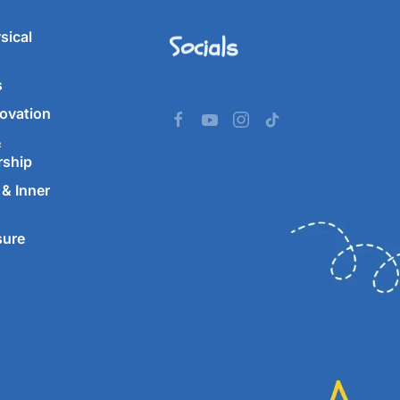
Socials
sical
s
ovation
&
rship
& Inner
sure