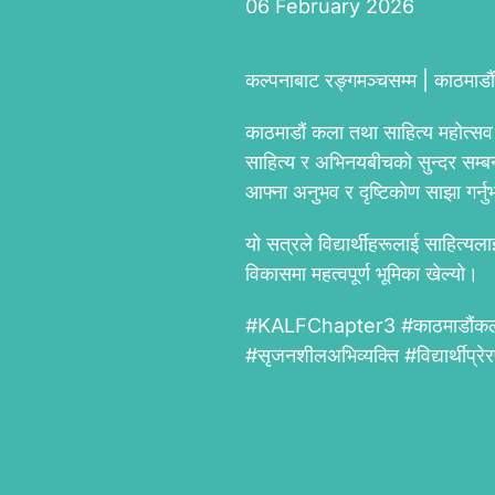
06 February 2026
कल्पनाबाट रङ्गमञ्चसम्म | काठमाडौ
काठमाडौं कला तथा साहित्य महोत्सव
साहित्य र अभिनयबीचको सुन्दर सम्ब
आफ्ना अनुभव र दृष्टिकोण साझा गर्न
यो सत्रले विद्यार्थीहरूलाई साहित्य
विकासमा महत्वपूर्ण भूमिका खेल्यो।
#KALFChapter3 #काठमाडौंकला_सा
#सृजनशीलअभिव्यक्ति #विद्या