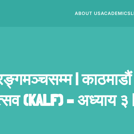
ABOUT US
ACADEMICS
L
रङ्गमञ्चसम्म | काठमाडौ
त्सव (KALF) – अध्याय ३ |